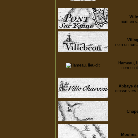
Ville
nom en ca
Villag
nom en romai
Hameau, li
nom en it
Abbaye de 
crosse vers 
Chape
Moulins 