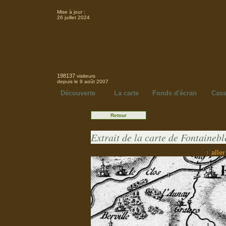
Mise à jour :
26 juillet 2024
198137
visiteurs
depuis le 9 août 2007
Découverte
La carte
Fonds d'écran
Cass
Retour
Extrait de la carte de Fontainebl
↑ alle