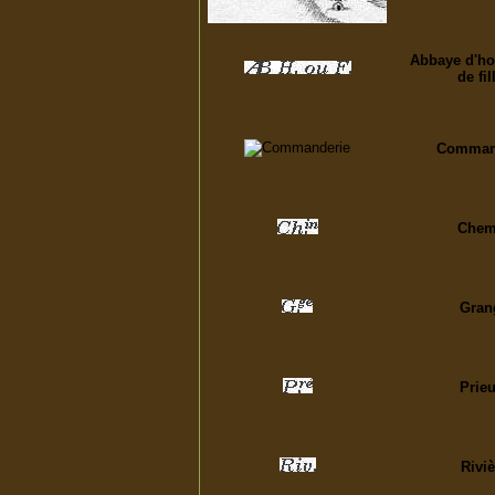
Abbaye d'h
de fil
Comman
Chem
Gran
Prieu
Riviè