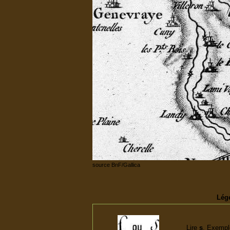
source BnF/Gallica
Lége
Lire
s
. Exempl